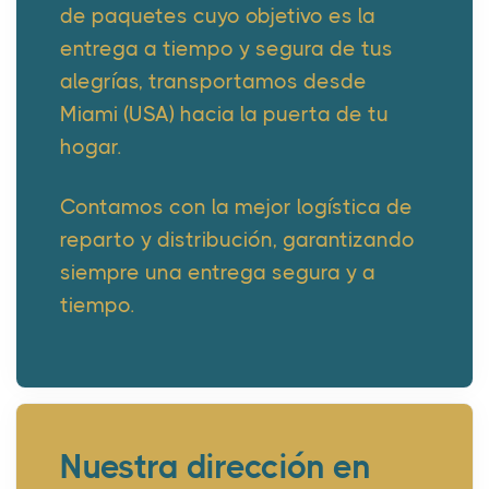
de paquetes cuyo objetivo es la
entrega a tiempo y segura de tus
alegrías, transportamos desde
Miami (USA) hacia la puerta de tu
hogar.
Contamos con la mejor logística de
reparto y distribución, garantizando
siempre una entrega segura y a
tiempo.
Nuestra dirección en