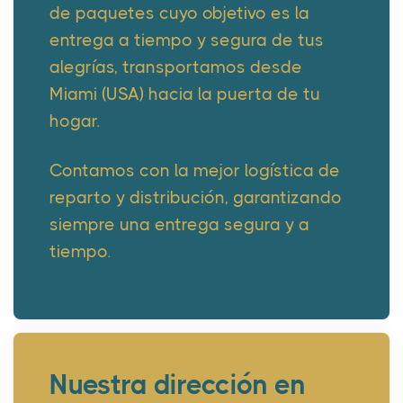
de paquetes cuyo objetivo es la
entrega a tiempo y segura de tus
alegrías, transportamos desde
Miami (USA) hacia la puerta de tu
hogar.
Contamos con la mejor logística de
reparto y distribución, garantizando
siempre una entrega segura y a
tiempo.
Nuestra dirección en