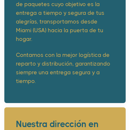
de paquetes cuyo objetivo es la
entrega a tiempo y segura de tus
alegrías, transportamos desde
Miami (USA) hacia la puerta de tu
hogar.
Contamos con la mejor logística de
reparto y distribución, garantizando
siempre una entrega segura y a
tiempo.
Nuestra dirección en