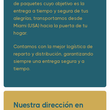
de paquetes cuyo objetivo es la
entrega a tiempo y segura de tus
alegrías, transportamos desde
Miami (USA) hacia la puerta de tu
hogar.
Contamos con la mejor logística de
reparto y distribución, garantizando
siempre una entrega segura y a
tiempo.
Nuestra dirección en