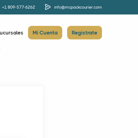
+1 809-577-6262
info@mcpackcourier.com
ucursales
Mi Cuenta
Registrate