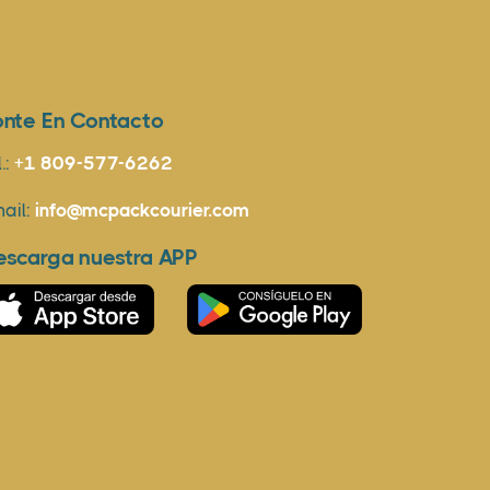
onte En Contacto
l.:
+1 809-577-6262
ail:
info@mcpackcourier.com
escarga nuestra APP