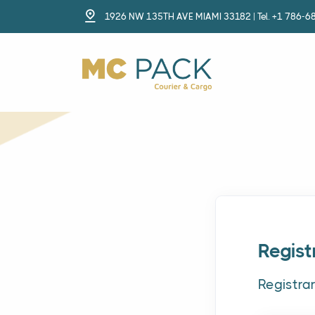
1926 NW 135TH AVE MIAMI 33182 | Tel. +1 786-6
Regis
Registra