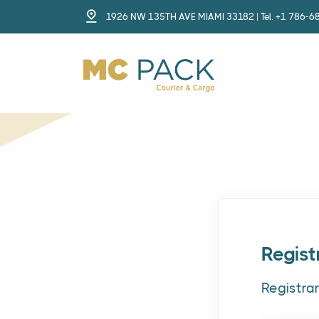
1926 NW 135TH AVE MIAMI 33182 | Tel. +1 786-6
Regis
Registra