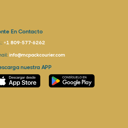
onte En Contacto
l.:
+1 809-577-6262
ail:
info@mcpackcourier.com
escarga nuestra APP