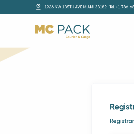
1926 NW 135TH AVE MIAMI 33182 | Tel. +1 786-6
Regis
Registra