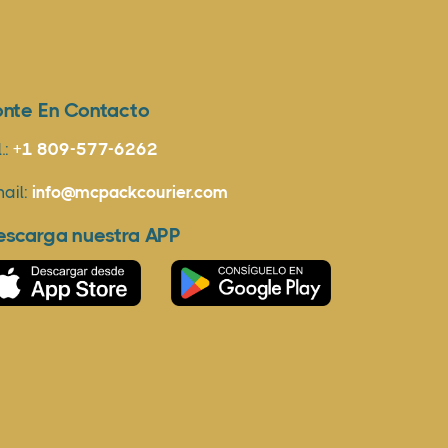
onte En Contacto
l.:
+1 809-577-6262
ail:
info@mcpackcourier.com
escarga nuestra APP