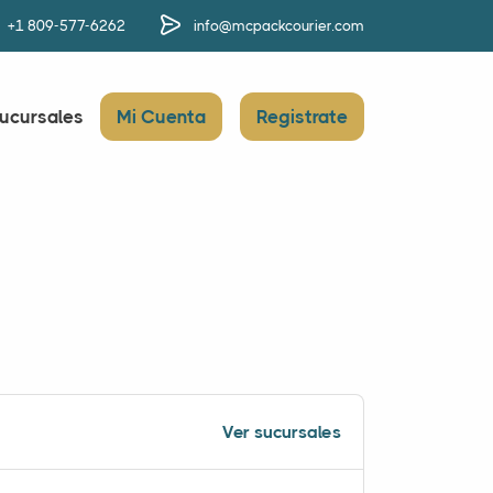
+1 809-577-6262
info@mcpackcourier.com
ucursales
Mi Cuenta
Registrate
Ver sucursales