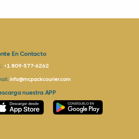
onte En Contacto
l.:
+1 809-577-6262
ail:
info@mcpackcourier.com
escarga nuestra APP