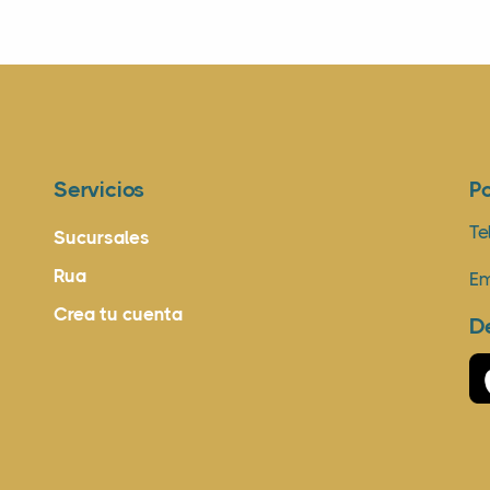
Servicios
P
Te
Sucursales
Rua
Em
Crea tu cuenta
D