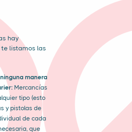
as hay
te listamos las
de ninguna manera
rier:
Mercancías
lquier tipo (esto
 y pistolas de
dividual de cada
necesaria, que