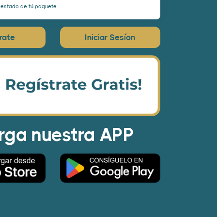
l estado de tú paquete.
rate
Iniciar Sesíon
rga nuestra APP