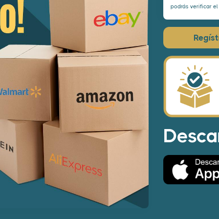
podrás verificar e
Regíst
Desca