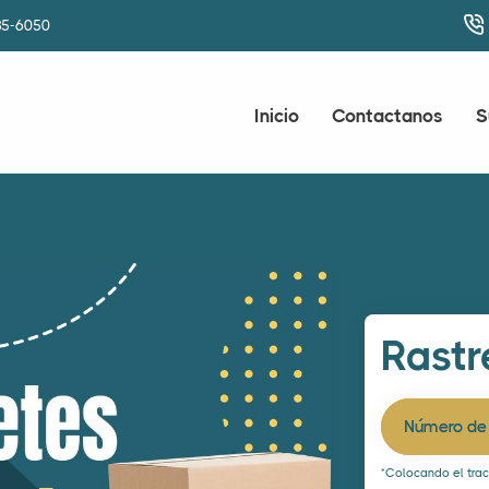
85-6050
Inicio
Contactanos
S
Rastr
Número de 
*Colocando el track