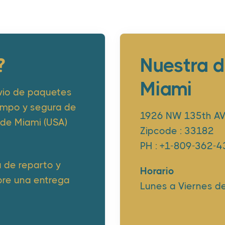
?
Nuestra d
Miami
vio de paquetes
iempo y segura de
1926 NW 135th AVE
sde Miami (USA)
Zipcode : 33182
PH : +1-809-362-
 de reparto y
Horario
pre una entrega
Lunes a Viernes de