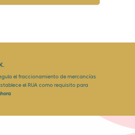
K.
egula el fraccionamiento de mercancías
 establece el RUA como requisito para
ahora