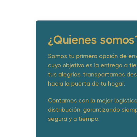
¿Quienes somos
Somos tu primera opción de en
cuyo objetivo es la entrega a t
tus alegrías, transportamos de
hacia la puerta de tu hogar.
Contamos con la mejor logística
distribución, garantizando siem
segura y a tiempo.