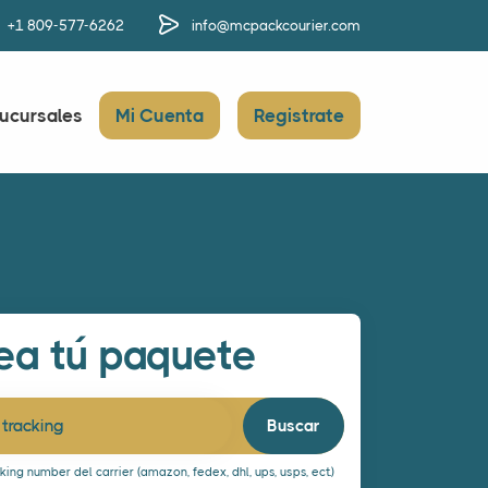
+1 809-577-6262
info@mcpackcourier.com
ucursales
Mi Cuenta
Registrate
ea tú paquete
tracking
ing number del carrier (amazon, fedex, dhl, ups, usps, ect.)