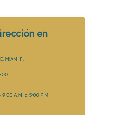
irección en
, MIAMI Fl
4300
 9:00 A.M. a 5:00 P.M.